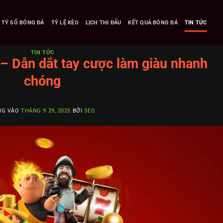
TỶ SỐ BÓNG ĐÁ
TỶ LỆ KÈO
LỊCH THI ĐẤU
KẾT QUẢ BÓNG ĐÁ
TIN TỨC
TIN TỨC
 – Dẫn dắt tay cược làm giàu nhanh
chóng
NG VÀO
THÁNG 9 29, 2025
BỞI
SEO