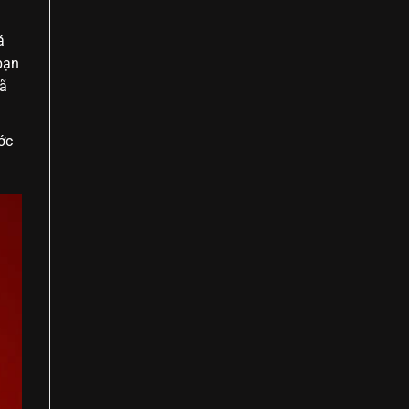
á
bạn
đã
ớc