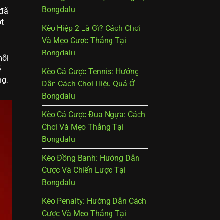
Bongdalu
 đã
ợt
Kèo Hiệp 2 Là Gì? Cách Chơi
n
Và Mẹo Cược Thắng Tại
Bongdalu
mỗi
ẽ
Kèo Cá Cược Tennis: Hướng
ng,
Dẫn Cách Chơi Hiệu Quả Ở
Bongdalu
Kèo Cá Cược Đua Ngựa: Cách
Chơi Và Mẹo Thắng Tại
Bongdalu
Kèo Đồng Banh: Hướng Dẫn
Cược Và Chiến Lược Tại
Bongdalu
Kèo Penalty: Hướng Dẫn Cách
Cược Và Mẹo Thắng Tại