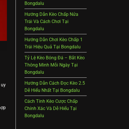
Bongdalu
Hướng Dẫn Kèo Chấp Nửa
Trái Và Cách Chơi Tại
Bongdalu
Hướng Dẫn Chơi Kèo Chấp 1
Trái Hiệu Quả Tại Bongdalu
Tỷ Lệ Kèo Bóng Đá – Bắt Kèo
Thông Minh Mỗi Ngày Tại
Bongdalu
i
Hướng Dẫn Cách Đọc Kèo 2.5
 uy
Dễ Hiểu Nhất Tại Bongdalu
Cách Tính Kèo Cược Chấp
hợp
Chính Xác Và Dễ Hiểu Tại
Bongdalu