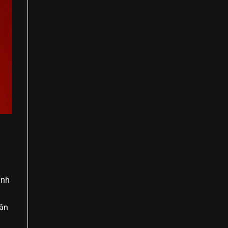
anh
gân