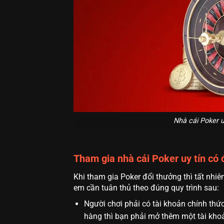
Nhà cái Poker 
Tham gia nhà cái Poker uy tín có
Khi tham gia Poker đổi thưởng thì tất nhi
em cần tuân thủ theo đúng quy trình sau:
Người chơi phải có tài khoản chính thứ
hàng thì bạn phải mở thêm một tài kho