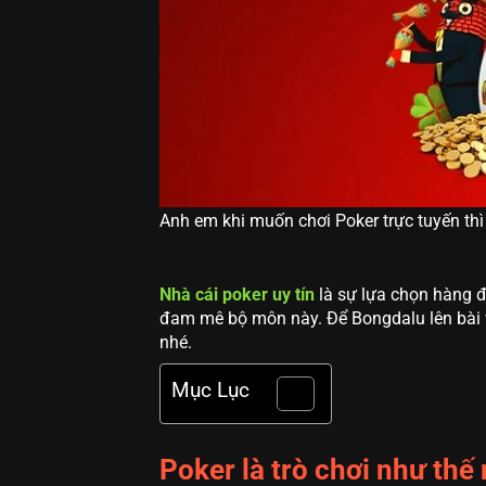
Anh em khi muốn chơi Poker trực tuyến thì
Nhà cái poker uy tín
là sự lựa chọn hàng đ
đam mê bộ môn này. Để Bongdalu lên bài v
nhé.
Mục Lục
Poker là trò chơi như thế