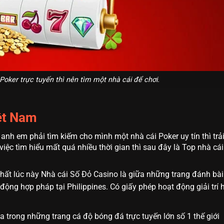
oker trực tuyến thì nên tìm một nhà cái để chơi.
iệt Nam
anh em phải tìm kiếm cho mình một nhà cái Poker uy tín thì trả
iệc tìm hiểu mất quá nhiều thời gian thì sau đây là Top nhà cái
nhất lúc này Nhà cái Số Đỏ Casino là giữa những trang đánh bài
 động hợp pháp tại Philippines. Có giấy phép hoạt động giải trí 
a trong những trang cá độ bóng đá trực tuyến lớn số 1 thế giới