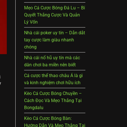
Mẹo Cá Cược Bóng Đá Lu – Bí
Quyết Thắng Cược Và Quản
Lý Vốn
Nhà cái poker uy tín – Dẫn dắt
tay cược làm giàu nhanh
chóng
Nhà cái nổ hũ uy tín mà các
dân chơi ba miền nên biết
Cá cược thể thao châu Á là gì
i
và kinh nghiệm chơi hữu ích
y
Kèo Cá Cược Bóng Chuyền –
Cách Đọc Và Mẹo Thắng Tại
Bongdalu
Kèo Cá Cược Bóng Bàn:
Hướng Dẫn Và Mẹo Thắng Tại