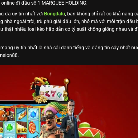
ạc online đi đầu số 1 MARQUEE HOLDING.
g đá uy tín nhất với
Bongdalu
, bạn không chỉ rất có khả năng c
 nhà ngoài trời, trù phú giải đấu lớn, nhỏ mà với mỗi trận đấu 
hư thật nhiều loại kèo hấp dẫn có tỷ suất không giống nhau và 
mạng uy tín nhất là nhà cái danh tiếng và đáng tin cậy nhất nư
ansion88.