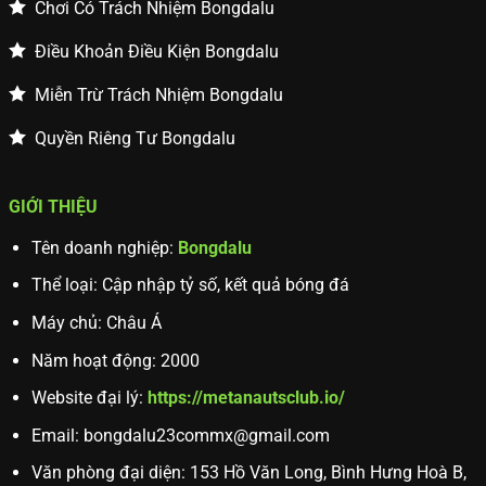
Chơi Có Trách Nhiệm Bongdalu
Điều Khoản Điều Kiện Bongdalu
Miễn Trừ Trách Nhiệm Bongdalu
Quyền Riêng Tư Bongdalu
GIỚI THIỆU
Tên doanh nghiệp:
Bongdalu
Thể loại: Cập nhập tỷ số, kết quả bóng đá
Máy chủ:
Châu Á
Năm hoạt động:
2000
Website đại lý:
https://metanautsclub.io/
Email:
bongdalu23commx@gmail.com
Văn phòng đại diện:
153 Hồ Văn Long, Bình Hưng Hoà B,