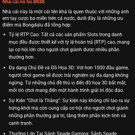
Nhà cái nổ hũ BK88
Nhà cái này là một cái tên khá là quen thuộc với những anh
em tay cược ba miền trên cả nước, dưới đây là những ưu
điểm mà Bongdalu đã tổng hợp:
Tỷ lệ RTP Cao: Tất cả các sản phẩm Slots trong danh
mục đều được thiết kế với tỷ lệ hoàn trả (RTP) cao, mang
lại cơ hội lớn cho người chơi giành được nhiều phần
thưởng hơn.
Đa dạng Chủ Đề và Đồ Họa 3D: Với hơn 1000 đầu game,
người chơi game sẽ được trải nghiệm sự đa dạng không
ngừng. Từ những chủ đề thú vị đến đồ họa 3D bắt mắt,
mỗi trò chơi mang đến một hành trình giải trí độc đáo.
Sự Kiện “Chơi là Thắng”: Sự kiện này không chỉ tạo ra sự
hứng khởi mà còn cung cấp cơ hội cho người chơi giành
những phần thưởng giá trị, tăng thêm phần kịch tính và
cạnh tranh.
Thưởng Lớn Tại Sảnh Spade Gaming: Sảnh Spade