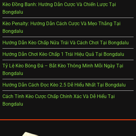
Kèo Đồng Banh: Hướng Dẫn Cược Và Chiến Lược Tại
Bongdalu
Kèo Penalty: Hướng Dẫn Cách Cược Và Mẹo Thắng Tại
Bongdalu
Hướng Dẫn Kèo Chấp Nửa Trái Và Cách Chơi Tại Bongdalu
Hướng Dẫn Chơi Kèo Chấp 1 Trái Hiệu Quả Tại Bongdalu
Tỷ Lệ Kèo Bóng Đá – Bắt Kèo Thông Minh Mỗi Ngày Tại
Bongdalu
Hướng Dẫn Cách Đọc Kèo 2.5 Dễ Hiểu Nhất Tại Bongdalu
Cách Tính Kèo Cược Chấp Chính Xác Và Dễ Hiểu Tại
Bongdalu