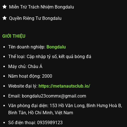
Miễn Trừ Trách Nhiệm Bongdalu
Quyền Riêng Tư Bongdalu
GIỚI THIỆU
Tên doanh nghiệp:
Bongdalu
Thể loại: Cập nhập tỷ số, kết quả bóng đá
Máy chủ:
Châu Á
Năm hoạt động:
2000
Website đại lý:
https://metanautsclub.io/
Email:
bongdalu23commx@gmail.com
Văn phòng đại diện:
153 Hồ Văn Long, Bình Hưng Hoà B,
Bình Tân, Hồ Chí Minh, Việt Nam
Số điện thoại: 0935989123