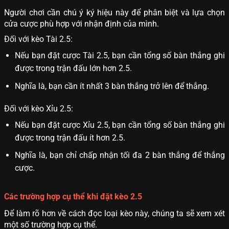
Người chơi cần chú ý ký hiệu này để phân biệt và lựa chọn
cửa cược phù hợp với nhận định của mình.
Đối với kèo Tài 2.5:
Nếu bạn đặt cược Tài 2.5, bạn cần tổng số bàn thắng ghi
được trong trận đấu lớn hơn 2.5.
Nghĩa là, bạn cần ít nhất 3 bàn thắng trở lên để thắng.
Đối với kèo Xỉu 2.5:
Nếu bạn đặt cược Xỉu 2.5, bạn cần tổng số bàn thắng ghi
được trong trận đấu ít hơn 2.5.
Nghĩa là, bạn chỉ chấp nhận tối đa 2 bàn thắng để thắng
cược.
Các trường hợp cụ thể khi đặt kèo 2.5
Để làm rõ hơn về cách đọc loại kèo này, chúng ta sẽ xem xét
một số trường hợp cụ thể.