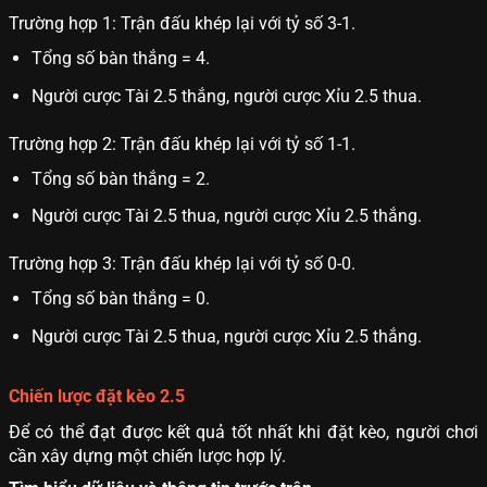
Trường hợp 1: Trận đấu khép lại với tỷ số 3-1.
Tổng số bàn thắng = 4.
Người cược Tài 2.5 thắng, người cược Xỉu 2.5 thua.
Trường hợp 2: Trận đấu khép lại với tỷ số 1-1.
Tổng số bàn thắng = 2.
Người cược Tài 2.5 thua, người cược Xỉu 2.5 thắng.
Trường hợp 3: Trận đấu khép lại với tỷ số 0-0.
Tổng số bàn thắng = 0.
Người cược Tài 2.5 thua, người cược Xỉu 2.5 thắng.
Chiến lược đặt kèo 2.5
Để có thể đạt được kết quả tốt nhất khi đặt kèo, người chơi
cần xây dựng một chiến lược hợp lý.