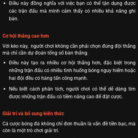
Điều này đồng nghĩa với việc bạn có thể tận dụng được
các trận đấu mà mình cảm thấy có nhiều khả năng ghi
bàn.
Cơ hội thắng cao hơn
Với kèo này, người chơi không cần phải chọn đúng đội thắng
mà chỉ cần dự đoán tổng số bàn thắng.
Điều này tạo ra nhiều cơ hội thắng hơn, đặc biệt trong
những trận đấu có nhiều tình huống bóng nguy hiểm hoặc
hai đội đều có hàng tấn công mạnh.
Nếu biết cách phân tích, người chơi có thể dễ dàng tìm
được những trận đấu có tiềm năng cao để đặt cược.
Giải trí và bổ sung kiến thức
Cá cược bóng đá không chỉ đơn thuần là vấn đề tiền bạc, mà
còn là một trò chơi giải trí.