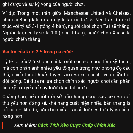
ghi được và sự kỳ vọng của người chơi.
Ví dụ: Trong một trận giữa Manchester United và Chelsea,
nhà cái Bongdalu đưa ra tỷ lệ tài xỉu là 2.5. Nếu trận đấu kết
thúc với tỷ số 3-1 (tổng 4 bàn), người chơi chọn Tài sẽ thắng.
Ngược lại, nếu tỷ số là 1-0 (tổng 1 bàn), người chọn Xỉu sẽ là
người chiến thắng.
Vai trò của kèo 2.5 trong cá cược
Tỷ lệ tài xỉu 2.5 không chỉ là một con số mang tính kỹ thuật,
mà còn phản ánh nhiều yếu tố quan trọng như phong độ cầu
thủ, chiến thuật huấn luyện viên và sự chênh lệch giữa hai
đội bóng. Để đưa ra lựa chọn chính xác, người chơi cần phân
tích kỹ các yếu tố này trước khi đặt cược.
Chẳng hạn, nếu một đội sở hữu hàng công sắc bén và đối
thủ yếu hơn đáng kể, khả năng xuất hiện nhiều bàn thắng là
rất cao – khi đó, lựa chọn cửa Tài sẽ trở nên hợp lý và tiềm
năng hơn.
Xem thêm:
Cách Tính Kèo Cược Chấp Chính Xác