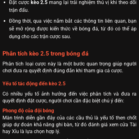
Đặt cược
kèo 2.5
mang lại trải nghiệm thú vị khi theo dõi
trận đấu.
Đồng thời, qua việc nắm bắt các thông tin liên quan, bạn
sẽ mở rộng được kiến thức về bóng đá, từ đó có thể áp
dụng cho các trận cược sau.
Phân tích kèo 2.5 trong bóng đá
Phân tích loại cược này
là một bước quan trọng giúp người
chơi đưa ra quyết định đúng đắn khi tham gia cá cược.
Yếu tố tác động đến kèo 2.5
Có nhiều yếu tố ảnh hưởng đến việc phân tích và đưa ra
quyết định đặt cược, người chơi cần đặc biệt chú ý đến:
Phong độ của đội bóng
Màn trình diễn gần đây của các cầu thủ là yếu tố then chốt
giúp dự đoán khả năng ghi bàn, từ đó đánh giá xem cửa Tài
hay Xỉu là lựa chọn hợp lý.