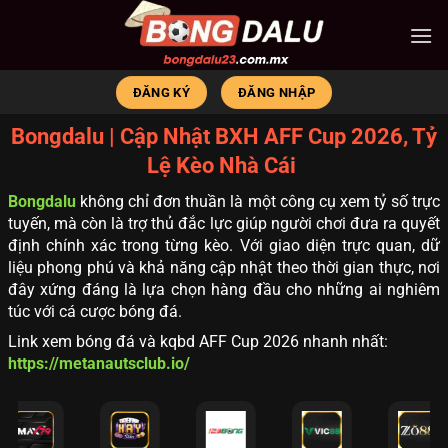
Bỏ
qua
nội
dung
ĐĂNG KÝ
ĐĂNG NHẬP
Bongdalu | Cập Nhật BXH AFF Cup 2026, Tỷ
Lệ Kèo Nhà Cái
Bongdalu
không chỉ đơn thuần là một công cụ xem tỷ số trực
tuyến, mà còn là trợ thủ đắc lực giúp người chơi đưa ra quyết
định chính xác trong từng kèo. Với giao diện trực quan, dữ
liệu phong phú và khả năng cập nhật theo thời gian thực, nơi
đây
xứng đáng là lựa chọn hàng đầu cho những ai nghiêm
túc với cá cược bóng đá.
Link xem bóng đá và kqbd AFF Cup 2026 nhanh nhất:
https://metanautsclub.io/