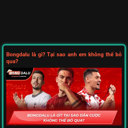
Bongdalu là gì? Tại sao anh em không thể bỏ
qua?