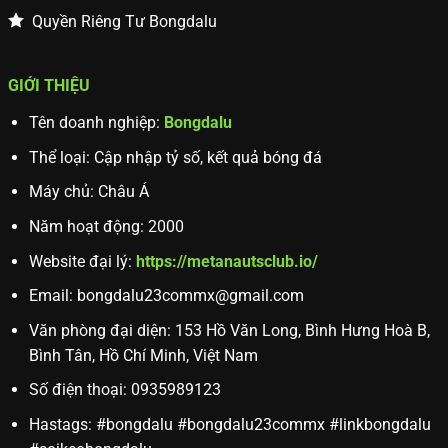
Quyền Riêng Tư Bongdalu
GIỚI THIỆU
Tên doanh nghiệp:
Bongdalu
Thể loại: Cập nhập tỷ số, kết quả bóng đá
Máy chủ:
Châu Á
Năm hoạt động:
2000
Website đại lý:
https://metanautsclub.io/
Email:
bongdalu23commx@gmail.com
Văn phòng đại diện:
153 Hồ Văn Long, Bình Hưng Hoà B,
Bình Tân, Hồ Chí Minh, Việt Nam
Số điện thoại: 0935989123
Hastags: #bongdalu #bongdalu23commx #linkbongdalu