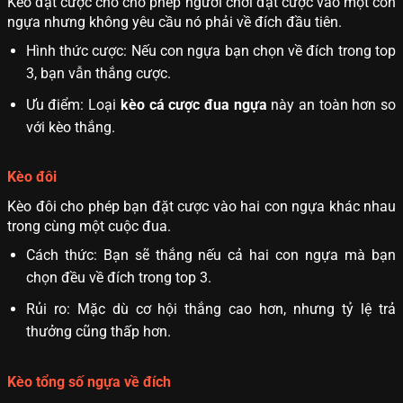
Kèo đặt cược chỗ cho phép người chơi đặt cược vào một con
ngựa nhưng không yêu cầu nó phải về đích đầu tiên.
Hình thức cược: Nếu con ngựa bạn chọn về đích trong top
3, bạn vẫn thắng cược.
Ưu điểm: Loại
kèo cá cược đua ngựa
này an toàn hơn so
với kèo thắng.
Kèo đôi
Kèo đôi cho phép bạn đặt cược vào hai con ngựa khác nhau
trong cùng một cuộc đua.
Cách thức: Bạn sẽ thắng nếu cả hai con ngựa mà bạn
chọn đều về đích trong top 3.
Rủi ro: Mặc dù cơ hội thắng cao hơn, nhưng tỷ lệ trả
thưởng cũng thấp hơn.
Kèo tổng số ngựa về đích