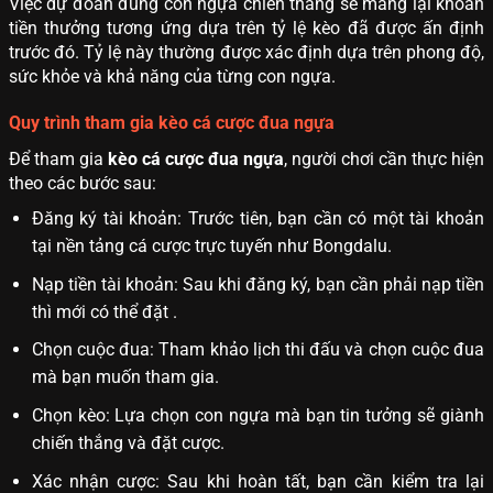
Việc dự đoán đúng con ngựa chiến thắng sẽ mang lại khoản
tiền thưởng tương ứng dựa trên tỷ lệ kèo đã được ấn định
trước đó. Tỷ lệ này thường được xác định dựa trên phong độ,
sức khỏe và khả năng của từng con ngựa.
Quy trình tham gia kèo cá cược đua ngựa
Để tham gia
kèo cá cược đua ngựa
, người chơi cần thực hiện
theo các bước sau:
Đăng ký tài khoản: Trước tiên, bạn cần có một tài khoản
tại nền tảng cá cược trực tuyến như Bongdalu.
Nạp tiền tài khoản: Sau khi đăng ký, bạn cần phải nạp tiền
thì mới có thể đặt .
Chọn cuộc đua: Tham khảo lịch thi đấu và chọn cuộc đua
mà bạn muốn tham gia.
Chọn kèo: Lựa chọn con ngựa mà bạn tin tưởng sẽ giành
chiến thắng và đặt cược.
Xác nhận cược: Sau khi hoàn tất, bạn cần kiểm tra lại