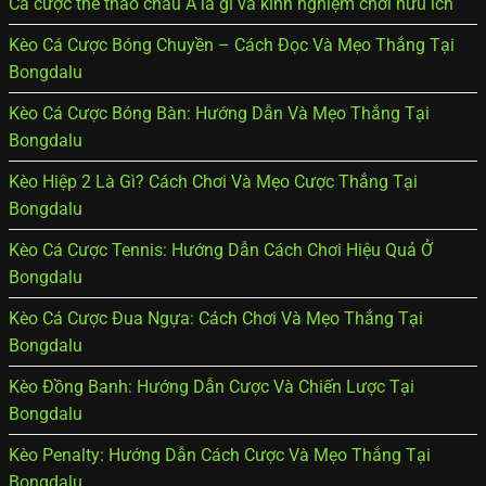
Cá cược thể thao châu Á là gì và kinh nghiệm chơi hữu ích
Kèo Cá Cược Bóng Chuyền – Cách Đọc Và Mẹo Thắng Tại
Bongdalu
Kèo Cá Cược Bóng Bàn: Hướng Dẫn Và Mẹo Thắng Tại
Bongdalu
Kèo Hiệp 2 Là Gì? Cách Chơi Và Mẹo Cược Thắng Tại
Bongdalu
Kèo Cá Cược Tennis: Hướng Dẫn Cách Chơi Hiệu Quả Ở
Bongdalu
Kèo Cá Cược Đua Ngựa: Cách Chơi Và Mẹo Thắng Tại
Bongdalu
Kèo Đồng Banh: Hướng Dẫn Cược Và Chiến Lược Tại
Bongdalu
Kèo Penalty: Hướng Dẫn Cách Cược Và Mẹo Thắng Tại
Bongdalu