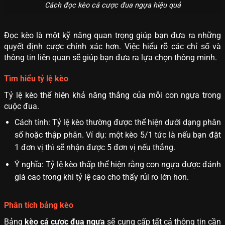
Cách đọc kèo cá cược đua ngựa hiệu quả
Đọc kèo là một kỹ năng quan trọng giúp bạn đưa ra những
quyết định cược chính xác hơn. Việc hiểu rõ các chỉ số và
thông tin liên quan sẽ giúp bạn đưa ra lựa chọn thông minh.
Tìm hiểu tỷ lệ kèo
Tỷ lệ kèo thể hiện khả năng thắng của mỗi con ngựa trong
cuộc đua.
Cách tính: Tỷ lệ kèo thường được thể hiện dưới dạng phân
số hoặc thập phân. Ví dụ: một kèo 5/1 tức là nếu bạn đặt
1 đơn vị thì sẽ nhận được 5 đơn vị nếu thắng.
Ý nghĩa: Tỷ lệ kèo thấp thể hiện rằng con ngựa được đánh
giá cao trong khi tỷ lệ cao cho thấy rủi ro lớn hơn.
Phân tích bảng kèo
Bảng
kèo cá cược đua ngựa
sẽ cung cấp tất cả thông tin cần