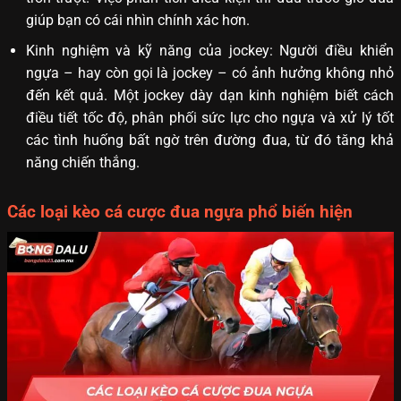
giúp bạn có cái nhìn chính xác hơn.
Kinh nghiệm và kỹ năng của jockey: Người điều khiển
ngựa – hay còn gọi là jockey – có ảnh hưởng không nhỏ
đến kết quả. Một jockey dày dạn kinh nghiệm biết cách
điều tiết tốc độ, phân phối sức lực cho ngựa và xử lý tốt
các tình huống bất ngờ trên đường đua, từ đó tăng khả
năng chiến thắng.
Các loại kèo cá cược đua ngựa phổ biến hiện