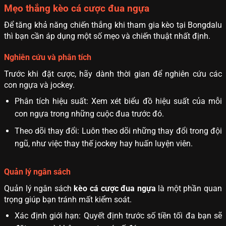
Mẹo thắng kèo cá cược đua ngựa
Để tăng khả năng chiến thắng khi tham gia kèo tại Bongdalu
thì bạn cần áp dụng một số mẹo và chiến thuật nhất định.
Nghiên cứu và phân tích
Trước khi đặt cược, hãy dành thời gian để nghiên cứu các
con ngựa và jockey.
Phân tích hiệu suất: Xem xét biểu đồ hiệu suất của mỗi
con ngựa trong những cuộc đua trước đó.
Theo dõi thay đổi: Luôn theo dõi những thay đổi trong đội
ngũ, như việc thay thế jockey hay huấn luyện viên.
Quản lý ngân sách
Quản lý ngân sách
kèo cá cược đua ngựa
là một phần quan
trọng giúp bạn tránh mất kiểm soát.
Xác định giới hạn: Quyết định trước số tiền tối đa bạn sẽ