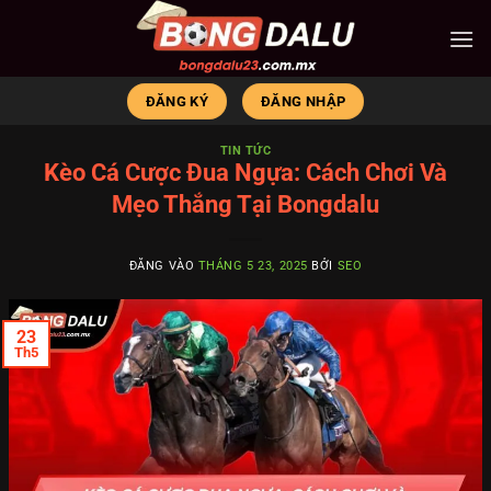
Bỏ
qua
nội
dung
ĐĂNG KÝ
ĐĂNG NHẬP
TIN TỨC
Kèo Cá Cược Đua Ngựa: Cách Chơi Và
Mẹo Thắng Tại Bongdalu
ĐĂNG VÀO
THÁNG 5 23, 2025
BỞI
SEO
23
Th5