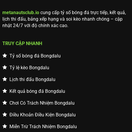
metanautsclub.io
cung cấp tỷ số bóng đá trực tiếp, kết quả,
lịch thi đấu, bảng xếp hạng và soi kèo nhanh chóng – cập
nhật 24/7 với độ chính xác cao.
TRUY CẬP NHANH
Tỷ số bóng đá Bongdalu
Tỷ lệ kèo Bongdalu
Lịch thi đấu Bongdalu
Kết quả bóng đá Bongdalu
Chơi Có Trách Nhiệm Bongdalu
Điều Khoản Điều Kiện Bongdalu
Miễn Trừ Trách Nhiệm Bongdalu