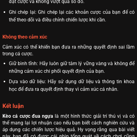
đặt cược và không vượt quá số đó.
Ghi chép lại: Ghi chép lại các khoản cược của bạn để có
thể theo dõi và điều chỉnh chiến lược khi cần.
Không theo cảm xúc
Cảm xúc có thể khiến bạn đưa ra những quyết định sai lầm
trong cá cược.
Giữ bình tĩnh: Hãy luôn giữ tâm lý vững vàng và không để
những cảm xúc chi phối quyết định của bạn.
Dựa vào dữ liệu: Hãy sử dụng dữ liệu và thông tin khoa
học để đưa ra quyết định thay vì cảm xúc cá nhân.
Kết luận
Kèo cá cược đua ngựa
là một hình thức giải trí thú vị và có
thể mang lại lợi nhuận cao nếu bạn biết cách nghiên cứu và
áp dụng các chiến lược hiệu quả. Hy vọng rằng qua bài viết
này, bạn đã có được cái nhìn tổng quát về cách chơi cũng