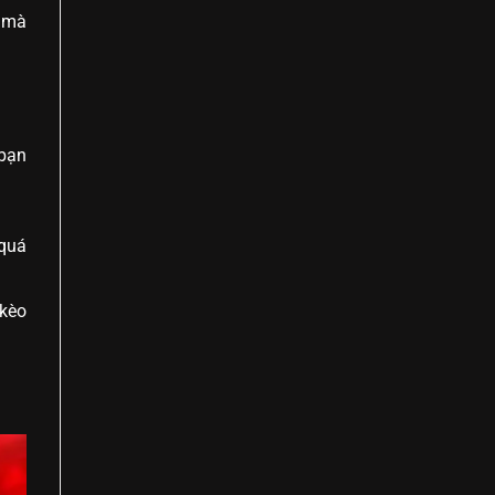
g mà
 bạn
 quá
 kèo