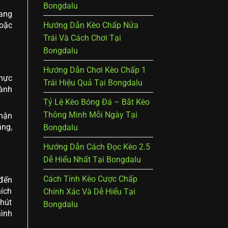
Bongdalu
gang
Hướng Dẫn Kèo Chấp Nửa
hoặc
Trái Và Cách Chơi Tại
Bongdalu
Hướng Dẫn Chơi Kèo Chấp 1
thực
Trái Hiệu Quả Tại Bongdalu
iành
Tỷ Lệ Kèo Bóng Đá – Bắt Kèo
Thông Minh Mỗi Ngày Tại
nhận
ắng,
Bongdalu
Hướng Dẫn Cách Đọc Kèo 2.5
Dễ Hiểu Nhất Tại Bongdalu
Cách Tính Kèo Cược Chấp
 đến
hích
Chính Xác Và Dễ Hiểu Tại
 hút
Bongdalu
hình