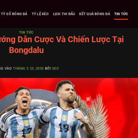
TỶ SỐ BÓNG ĐÁ
TỶ LỆ KÈO
LỊCH THI ĐẤU
KẾT QUẢ BÓNG ĐÁ
TIN TỨC
TIN TỨC
ớng Dẫn Cược Và Chiến Lược Tại
Bongdalu
NG VÀO
THÁNG 5 23, 2025
BỞI
SEO