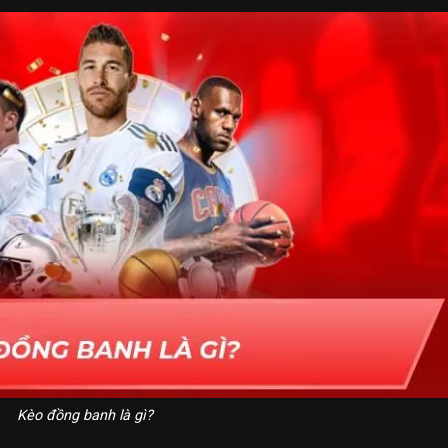
Kèo đồng banh là gì?