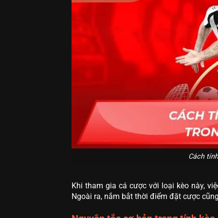
Cách tín
Khi tham gia cá cược với loại kèo này, việ
Ngoài ra, nắm bắt thời điểm đặt cược cũng