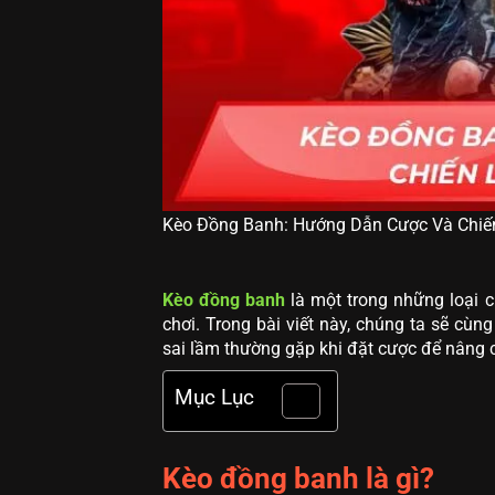
Kèo Đồng Banh: Hướng Dẫn Cược Và Chiế
Kèo đồng banh
là một trong những loại c
chơi. Trong bài viết này, chúng ta sẽ cùn
sai lầm thường gặp khi đặt cược để nâng c
Mục Lục
Kèo đồng banh là gì?